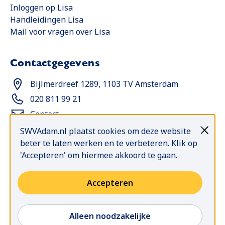
Opent in een nieuwe tab
Inloggen op Lisa
Handleidingen Lisa
Opent in een nieuwe tab
Mail voor vragen over Lisa
Contactgegevens
Opent in een nieuwe tab
Bijlmerdreef 1289, 1103 TV Amsterdam
Opent in een nieuwe tab
020 811 99 21
Contact
SWVAdam.nl plaatst cookies om deze website
beter te laten werken en te verbeteren. Klik op
Blijf op de hoogte met de
'Accepteren' om hiermee akkoord te gaan.
Nieuwsselectie
Elke week nieuws, bijeenkomsten, publicaties en
Accepteren
meer in je mailbox: abonneer je op de Nieuwsselectie.
Op
Alleen noodzakelijke
Ja, ik meld me aan!