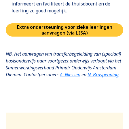
informeert en faciliteert de thuisdocent en de
leerling zo goed mogelijk.
Extra ondersteuning voor zieke leerlingen
Opent in een nieuwe tab
aanvragen (via LISA)
NB. Het aanvragen van transferbegeleiding van (speciaal)
basisonderwijs naar voortgezet onderwijs verloopt via het
Samenwerkingsverband Primair Onderwijs Amsterdam
Opent in een nieuwe tab
Opent
Diemen. Contactpersonen:
A. Niessen
en
N. Braspenning
.