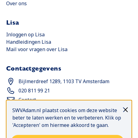
Over ons
Lisa
Opent in een nieuwe tab
Inloggen op Lisa
Handleidingen Lisa
Opent in een nieuwe tab
Mail voor vragen over Lisa
Contactgegevens
Opent in een nieuwe tab
Bijlmerdreef 1289, 1103 TV Amsterdam
Opent in een nieuwe tab
020 811 99 21
Contact
SWVAdam.nl plaatst cookies om deze website
beter te laten werken en te verbeteren. Klik op
Blijf op de hoogte met de
'Accepteren' om hiermee akkoord te gaan.
Nieuwsselectie
Elke week nieuws, bijeenkomsten, publicaties en