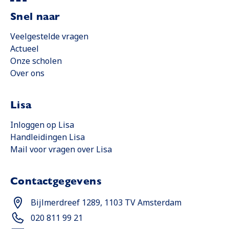
Snel naar
Veelgestelde vragen
Actueel
Onze scholen
Over ons
Lisa
Opent in een nieuwe tab
Inloggen op Lisa
Handleidingen Lisa
Opent in een nieuwe tab
Mail voor vragen over Lisa
Contactgegevens
Opent in een nieuwe tab
Bijlmerdreef 1289, 1103 TV Amsterdam
Opent in een nieuwe tab
020 811 99 21