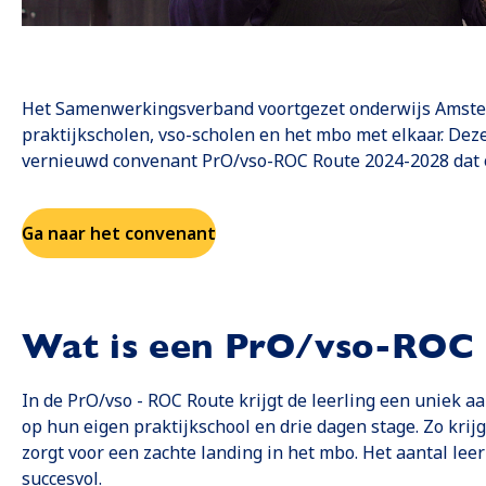
Het Samenwerkingsverband voortgezet onderwijs Amster
praktijkscholen, vso-scholen en het mbo met elkaar. Dez
vernieuwd convenant PrO/vso-ROC Route 2024-2028 dat o
Ga naar het convenant
Opent in een nieuwe tab
Wat is een PrO/vso-ROC 
In de PrO/vso - ROC Route krijgt de leerling een uniek a
op hun eigen praktijkschool en drie dagen stage. Zo krijgt
zorgt voor een zachte landing in het mbo. Het aantal leerl
succesvol.