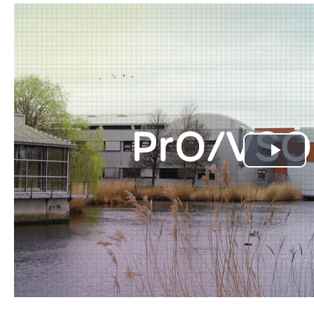
Pla
Vid