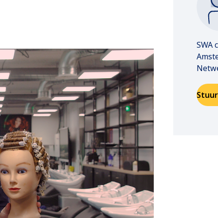
SWA c
Amst
Netwe
Stuur