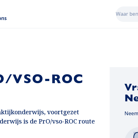
Zoekveld
ons
Als er re
O/VSO-ROC
Vr
Ne
ktijkonderwijs, voortgezet
Neem 
derwijs is de PrO/vso-ROC route