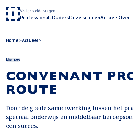
Veelgestelde vragen
Professionals
Ouders
Onze scholen
Actueel
Over 
Home
Actueel
Nieuws
CONVENANT PR
ROUTE
Door de goede samenwerking tussen het pra
speciaal onderwijs en middelbaar beroepson
een succes.