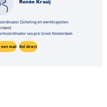
Renée Kraaij
oördinator (Scholing en werktrajecten
erdam)
rkcoördinator vso.pro Groot Amsterdam
 een mail
Bel direct
Opent in een nieuwe tab
Opent in een nieuwe tab