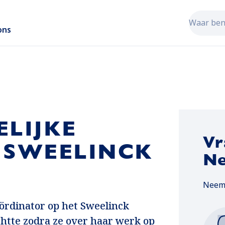
Zoekveld
ons
Als er re
ELIJKE
Vr
 SWEELINCK
Ne
Neem 
ördinator op het Sweelinck
chtte zodra ze over haar werk op