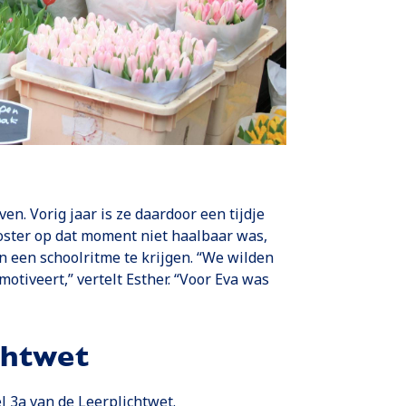
en. Vorig jaar is ze daardoor een tijdje
oster op dat moment niet haalbaar was,
n een schoolritme te krijgen. “We wilden
otiveert,” vertelt Esther. “Voor Eva was
chtwet
l 3a van de Leerplichtwet.