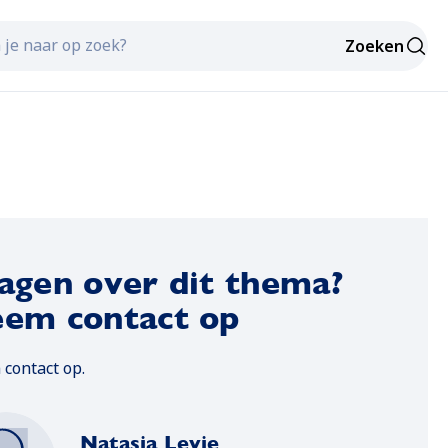
Zoeken
sultaten van autosuggest beschikbaar zijn, gebruik je de 
agen over dit thema?
em contact op
contact op.
Natasja Levie