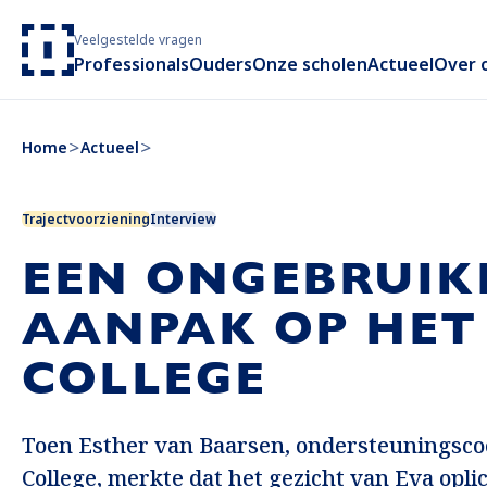
Veelgestelde vragen
Professionals
Ouders
Onze scholen
Actueel
Over 
Home
Actueel
Trajectvoorziening
Interview
EEN ONGEBRUIK
AANPAK OP HET
COLLEGE
Toen Esther van Baarsen, ondersteuningsco
College, merkte dat het gezicht van Eva opli