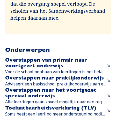
dat die overgang soepel verloopt. De
scholen van het Samenwerkingsverband
helpen daaraan mee.
Onderwerpen
Overstappen van primair naar
voortgezet onderwijs
Voor de schoolloopbaan van leerlingen is het belangrijk dat de overstap van de basisschool naar het voortgezet onderwijs soepel verloopt.
Overstappen naar praktijkonderwijs
Adviseert een basisschool praktijkonderwijs aan een leerling uit groep 8? Dan heeft de leerling een toelaatbaarheidsverklaring praktijkonderwijs (TLV-Pro) van dit samenwerkingsverband nodig. Alleen de praktijkschool kan zo'n verklaring aanvragen. De onderstaande informatie is daarom bestemd voor scholen.
Overstappen naar het voortgezet
speciaal onderwijs
Alle leerlingen gaan zoveel mogelijk naar een reguliere school, ook als ze specifieke ondersteuningsbehoeften hebben. Het diplomagerichte voortgezet speciaal onderwijs en het regulier onderwijs werken effectief en intensief samen. Als dat nodig is, kunnen leerlingen tijdelijk overstappen naar een gespecialiseerde leerroute in een kleinschalige setting.
Toelaatbaarheidsverklaring (TLV)
Soms heeft een leerling meer ondersteuning nodig dan een reguliere school kan bieden. Een overstap naar het voortgezet speciaal onderwijs (vso) kan dan een goede keuze zijn. De school vraagt hiervoor een toelaatbaarheidsverklaring aan bij het Samenwerkingsverband. Leerlingen die naar het praktijkonderwijs gaan hebben een TLV-Pro nodig.