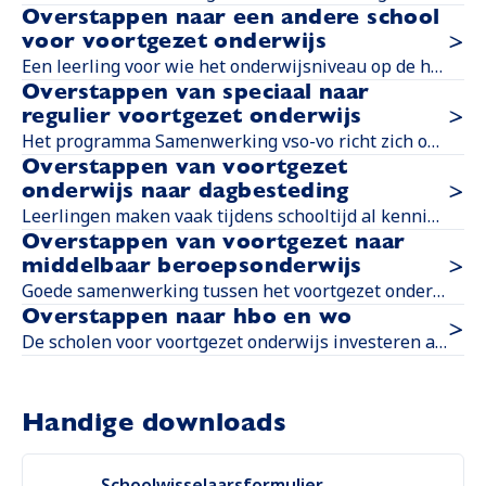
Overstappen naar een andere school
voor voortgezet onderwijs
Een leerling voor wie het onderwijsniveau op de huidige school niet langer passend is, wisselt soms van school. Ook zijn er leerlingen die naar Amsterdam verhuizen. Voor deze schoolwisselaar en verhuisleerling heeft elke school een overstapcoördinator.
Overstappen van speciaal naar
regulier voortgezet onderwijs
Het programma Samenwerking vso-vo richt zich op meer samenwerking tussen het speciaal en regulier onderwijs. Ook wil het programma de doorstroom van leerlingen vanuit het voortgezet speciaal onderwijs (vso) naar het regulier voortgezet onderwijs (vo) bevorderen.
Overstappen van voortgezet
onderwijs naar dagbesteding
Leerlingen maken vaak tijdens schooltijd al kennis met verschillende dagbestedingslocaties en activiteiten. Zo ontdekt de leerling wat het leuk vindt en waar het zich prettig voelt. Op de kaart vind je een overzicht van dagbestedingslocaties in Amsterdam en omgeving.
Overstappen van voortgezet naar
middelbaar beroepsonderwijs
Goede samenwerking tussen het voortgezet onderwijs en middelbaar beroepsonderwijs draagt bij aan het studiesucces van jongeren. Dit is belangrijk: deze jongeren vormen de ruggengraat van onze samenleving. Het zijn onze vakmensen. Een goede aansluiting tussen een vo- en mbo-opleiding in een doorlopende leerroute kan schooluitval voorkomen en soepele doorstroom naar het mbo bevorderen.
Overstappen naar hbo en wo
De scholen voor voortgezet onderwijs investeren allemaal in het toerusten van leerlingen op de overstap naar het hoger beroepsonderwijs (hbo) en het wetenschappelijk onderwijs (wo).
Handige downloads
Schoolwisselaarsformulier