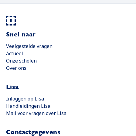
Snel naar
Veelgestelde vragen
Actueel
Onze scholen
Over ons
Lisa
Opent in een nieuwe tab
Inloggen op Lisa
Handleidingen Lisa
Opent in een nieuwe tab
Mail voor vragen over Lisa
Contactgegevens